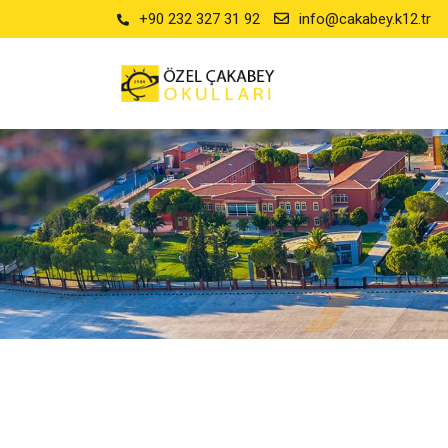
+90 232 327 31 92
info@cakabey.k12.tr