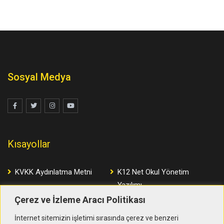
Sosyal Medya
Kısayollar
KVKK Aydınlatma Metni
K12 Net Okul Yönetim
Yazılımı
Çerez ve İzleme Aracı Politikası
Çerez ve İzleme Aracı
Politikası
İnternet sitemizin işletimi sırasında çerez ve benzeri