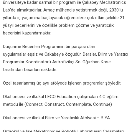
üniversiteye kadar sarmal bir program ile Çakabey Mechatronics
Lab’de almaktadırlar. Amaç mühendis yetiştirmek değil, 2030’lu
yıllarda iş yaşamına başlayacak öğrencilere çok etkin şekilde 21.
yüzyıl becerilerini ve özellikle problem çözme ve yaratıcılık
becerisini kazandırmaktır.
Düşünme Becerileri Programının bir parçası olan
uygulamalar eşsiz ve Çakabey’e özgüdür. Dersler, Bilim ve Yaratıcı
Programlar Koordinatörü Astrofizikçi Sn. Oğuzhan Köse
tarafından tasarlanmaktadır.
Özel tasarlanmış üç ayrı atölyede işlenen programlar şöyledir:
Okul öncesi ve ilkokul LEGO Education çalışmaları 4 C eğitim
metodu ile (Connect, Construct, Contemplate, Continue)
Okul öncesi ve ilkokul Bilim ve Yaratıcılık Atölyesi – BİYA
Ortaokul ve lise Mekatronik ve Robotik Laboratuvarı Çalışmaları