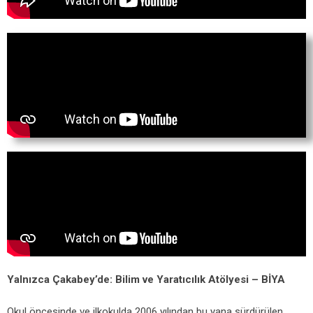
Yalnızca Çakabey’de: Bilim ve Yaratıcılık Atölyesi – BİYA
Okul öncesinde ve ilkokulda 2006 yılından bu yana sürdürülen