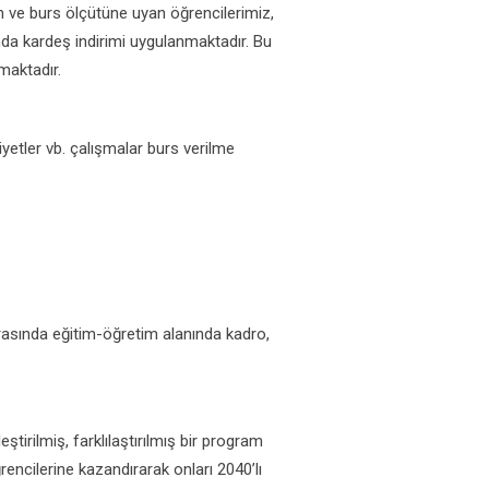
im ve burs ölçütüne uyan öğrencilerimiz,
nda kardeş indirimi uygulanmaktadır. Bu
maktadır.
yetler vb. çalışmalar burs verilme
arasında eğitim-öğretim alanında kadro,
tirilmiş, farklılaştırılmış bir program
rencilerine kazandırarak onları 2040’lı