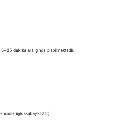
15–25 dakika
aralığında olabilmektedir.
renciisleri@cakabey.k12.tr).