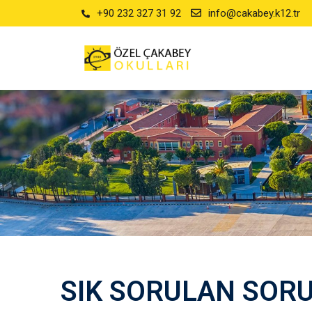
+90 232 327 31 92
info@cakabey.k12.tr
SIK SORULAN SOR