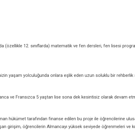
 (özellikle 12. sınıflarda) matematik ve fen dersleri, fen lisesi pro
imizin yaşam yolculuğunda onlara eşlik eden uzun soluklu bir rehberlik
 Almanca ve Fransızca 5 yaştan lise sona dek kesintisiz olarak devam et
an hükümet tarafından finanse edilen bu proje ile öğrencilerine ulusal
n girişim, öğrencilerin Almancayı yüksek seviyede öğrenmeleri ve ku