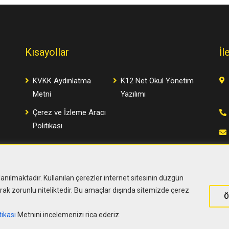
Kısayollar
İl
KVKK Aydınlatma
K12 Net Okul Yönetim
Metni
Yazılımı
Çerez ve İzleme Aracı
Politikası
llanılmaktadır. Kullanılan çerezler internet sitesinin düzgün
arak zorunlu niteliktedir. Bu amaçlar dışında sitemizde çerez
Ö
© Tüm hakları Özel Çakabey Okulları'na aittir.
tikası
Metnini incelemenizi rica ederiz.