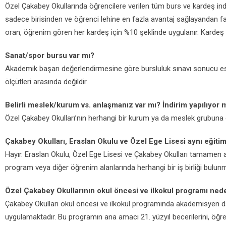
Özel Çakabey Okullarında öğrencilere verilen tüm burs ve kardeş indi
sadece birisinden ve öğrenci lehine en fazla avantaj sağlayandan fa
oran, öğrenim gören her kardeş için %10 şeklinde uygulanır. Kardeş i
Sanat/spor bursu var mı?
Akademik başarı değerlendirmesine göre bursluluk sınavı sonucu esas
ölçütleri arasında değildir.
Belirli meslek/kurum vs. anlaşmanız var mı? İndirim yapılıyor 
Özel Çakabey Okulları’nın herhangi bir kurum ya da meslek grubuna
Çakabey Okulları, Eraslan Okulu ve Özel Ege Lisesi aynı eğiti
Hayır. Eraslan Okulu, Özel Ege Lisesi ve Çakabey Okulları tamamen a
program veya diğer öğrenim alanlarında herhangi bir iş birliği bulu
Özel Çakabey Okullarının okul öncesi ve ilkokul programı ned
Çakabey Okulları okul öncesi ve ilkokul programında akademisyen danış
uygulamaktadır. Bu programın ana amacı 21. yüzyıl becerilerini, öğrenc