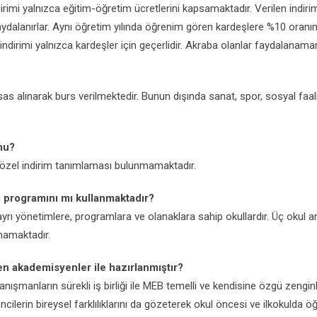
rimi yalnızca eğitim-öğretim ücretlerini kapsamaktadır. Verilen indir
ydalanırlar. Aynı öğretim yılında öğrenim gören kardeşlere %10 oranı
ndirimi yalnızca kardeşler için geçerlidir. Akraba olanlar faydalanama
 alınarak burs verilmektedir. Bunun dışında sanat, spor, sosyal faali
mu?
 özel indirim tanımlaması bulunmamaktadır.
m programını mı kullanmaktadır?
yrı yönetimlere, programlara ve olanaklara sahip okullardır. Üç okul 
nmamaktadır.
en akademisyenler ile hazırlanmıştır?
manların sürekli iş birliği ile MEB temelli ve kendisine özgü zenginleş
ilerin bireysel farklılıklarını da gözeterek okul öncesi ve ilkokulda öğ