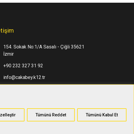
etişim
154. Sokak No:1/A Sasalı - Çiğli 35621
İzmir
+90 232 327 31 92
info@cakabey.k12.tr
+90 232 327 31 95
zelleştir
Tümünü Reddet
Tümünü Kabul Et