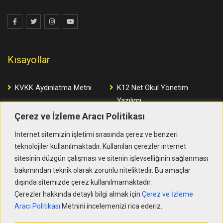
Kısayollar
KVKK Aydınlatma Metni
K12 Net Okul Yönetim
Yazılımı
Çerez ve İzleme Aracı Politikası
Çerez ve İzleme Aracı
Politikası
İnternet sitemizin işletimi sırasında çerez ve benzeri
teknolojiler kullanılmaktadır. Kullanılan çerezler internet
sitesinin düzgün çalışması ve sitenin işlevselliğinin sağlanması
İletişim
bakımından teknik olarak zorunlu niteliktedir. Bu amaçlar
dışında sitemizde çerez kullanılmamaktadır.
154. Sokak No:1/A Sasalı - Çiğli 35621 İzmir
Çerezler hakkında detaylı bilgi almak için
Çerez ve İzleme
Aracı Politikası
Metnini incelemenizi rica ederiz.
+90 232 327 31 92